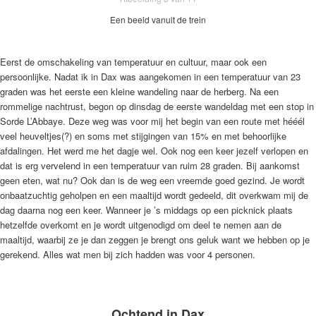
Een beeld vanuit de trein
Eerst de omschakeling van temperatuur en cultuur, maar ook een
persoonlijke. Nadat ik in Dax was aangekomen in een temperatuur van 23
graden was het eerste een kleine wandeling naar de herberg. Na een
rommelige nachtrust, begon op dinsdag de eerste wandeldag met een stop in
Sorde L’Abbaye. Deze weg was voor mij het begin van een route met hééél
veel heuveltjes(?) en soms met stijgingen van 15% en met behoorlijke
afdalingen. Het werd me het dagje wel. Ook nog een keer jezelf verlopen en
dat is erg vervelend in een temperatuur van ruim 28 graden. Bij aankomst
geen eten, wat nu? Ook dan is de weg een vreemde goed gezind. Je wordt
onbaatzuchtig geholpen en een maaltijd wordt gedeeld, dit overkwam mij de
dag daarna nog een keer. Wanneer je ’s middags op een picknick plaats
hetzelfde overkomt en je wordt uitgenodigd om deel te nemen aan de
maaltijd, waarbij ze je dan zeggen je brengt ons geluk want we hebben op je
gerekend. Alles wat men bij zich hadden was voor 4 personen.
Ochtend in Dax