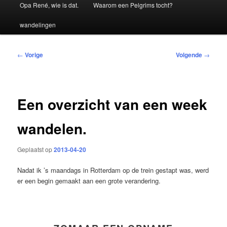
Hoofdmenu
Opa René, wie is dat.
Waarom een Pelgrims tocht?
wandelingen
Bericht
←
Vorige
Volgende
→
navigatie
Een overzicht van een week
wandelen.
Geplaatst op
2013-04-20
Nadat ik ’s maandags in Rotterdam op de trein gestapt was, werd
er een begin gemaakt aan een grote verandering.