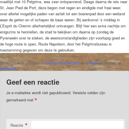
maaltijd met 10 Pelgrims, was zeer ontspannend. Daags daarna de reis naar
St. Jean Pied de Port, deze begon met regen en eindigde met fraai weer,
over allerlei mogelijke paden van asfalt tot een boerenpad door een weiland
waar de geiten en of schapen de baas waren. Bij aankomst ’s middag in
L’Esprit du Chemin allerhartelijkst ontvangen. Blijf hier een extra nachtje om
enigszins te herstellen, de stad te bekijken om daarna op zondag de
Pyreneeën over te steken, de weersomstandigheden zijn voorlopig goed en
de hoge route is open, Route Napoleon, door het Pelgrimsbureau is
toestemming gegeven om deze te gebruiken.
Dit bericht werd geplaatst in
Camino
,
Camino 2013
door
René
. Bookmark de
permalink
.
Geef een reactie
Je e-mailadres wordt niet gepubliceerd.
Vereiste velden zijn
*
gemarkeerd met
*
Reactie