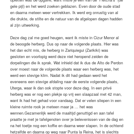
gele pijl) en het werd zoeken geblazen. Even door de oude stad
en daarna meteen weer vertrekken. Ik werd erg onrustig van al
die drukte, de stilte en de natuur van de afgelopen dagen hadden
al zijn uitwerking.
Deze dag zal me goed heugen, want ik miste in Cizur Menor al
de beoogde herberg. Dus op naar de volgende plaats. Hier was
het dan echt mis, de herberg in Zariquiegui (Zarikiki) was
gesloten en voorlopig werd deze niet heropend zeiden de
dorpelingen die ik sprak. Wat inhield dat ik dus de Alto de Perdon
over moest naar de volgende plaats waar een herberg was, het
werd een stevige klim. Nadat ik dit had gedaan werd het
eveneens een stevige afdaling naar de eerste volgende plaats,
Uterga, waar ik dan ook stopte voor deze dag. In een privé
herberg was er nog een plekje op vrij een slaapzaal met 42 man,
want ik had het gehad voor vandaag. Dat er velen sliepen in een
kleine ruimte rook je meteen maar ja … het was
wennen.
Gezamenlijk werd de maaltijd genuttigd en aan tafel
praatte je met je tafelgenoten over je belevenissen van de dag en
na het toetje nog een koffie en daarna weer slapen. In de ochtend
hetzelfde en daarna op weg naar Punta la Reina, het is slechts