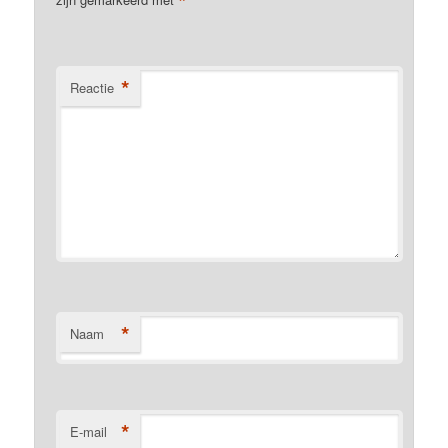
*
*
Reactie
*
Naam
*
E-mail