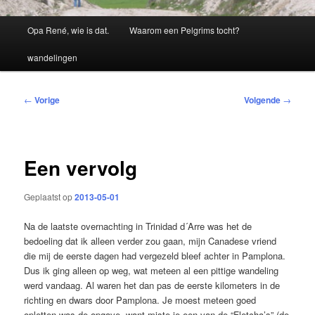
Hoofdmenu
Opa René, wie is dat.
Waarom een Pelgrims tocht?
wandelingen
Bericht
←
Vorige
Volgende
→
navigatie
Een vervolg
Geplaatst op
2013-05-01
Na de laatste overnachting in Trinidad d´Arre was het de
bedoeling dat ik alleen verder zou gaan, mijn Canadese vriend
die mij de eerste dagen had vergezeld bleef achter in Pamplona.
Dus ik ging alleen op weg, wat meteen al een pittige wandeling
werd vandaag. Al waren het dan pas de eerste kilometers in de
richting en dwars door Pamplona. Je moest meteen goed
opletten was de opgave, want miste je een van de “Fletcha’s” (de