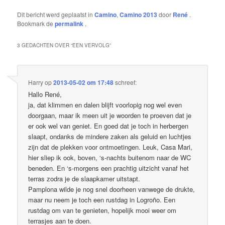
Dit bericht werd geplaatst in
Camino
,
Camino 2013
door
René
.
Bookmark de
permalink
.
3 GEDACHTEN OVER “
EEN VERVOLG
”
Harry
op
2013-05-02 om 17:48
schreef:
Hallo René,
ja, dat klimmen en dalen blijft voorlopig nog wel even
doorgaan, maar ik meen uit je woorden te proeven dat je
er ook wel van geniet. En goed dat je toch in herbergen
slaapt, ondanks de mindere zaken als geluid en luchtjes
zijn dat de plekken voor ontmoetingen. Leuk, Casa Mari,
hier sliep ik ook, boven, ‘s-nachts buitenom naar de WC
beneden. En ‘s-morgens een prachtig uitzicht vanaf het
terras zodra je de slaapkamer uitstapt.
Pamplona wilde je nog snel doorheen vanwege de drukte,
maar nu neem je toch een rustdag in Logroño. Een
rustdag om van te genieten, hopelijk mooi weer om
terrasjes aan te doen.