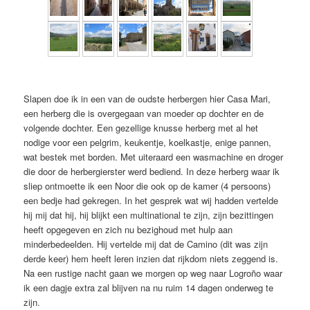
Slapen doe ik in een van de oudste herbergen hier Casa Mari,
een herberg die is overgegaan van moeder op dochter en de
volgende dochter. Een gezellige knusse herberg met al het
nodige voor een pelgrim, keukentje, koelkastje, enige pannen,
wat bestek met borden. Met uiteraard een wasmachine en droger
die door de herbergierster werd bediend. In deze herberg waar ik
sliep ontmoette ik een Noor die ook op de kamer (4 persoons)
een bedje had gekregen. In het gesprek wat wij hadden vertelde
hij mij dat hij, hij blijkt een multinational te zijn, zijn bezittingen
heeft opgegeven en zich nu bezighoud met hulp aan
minderbedeelden. Hij vertelde mij dat de Camino (dit was zijn
derde keer) hem heeft leren inzien dat rijkdom niets zeggend is.
Na een rustige nacht gaan we morgen op weg naar Logroño waar
ik een dagje extra zal blijven na nu ruim 14 dagen onderweg te
zijn.