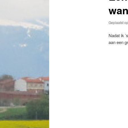
wan
Geplaatst o
Nadat ik ’
aan een gr