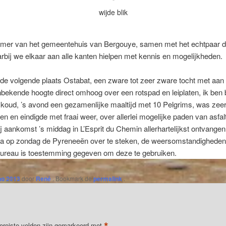
wijde blik
amer van het gemeentehuis van Bergouye, samen met het echtpaar da
arbij we elkaar aan alle kanten hielpen met kennis en mogelijkheden.
de volgende plaats Ostabat, een zware tot zeer zware tocht met aan 
nbekende hoogte direct omhoog over een rotspad en leiplaten, ik ben
r koud, ’s avond een gezamenlijke maaltijd met 10 Pelgrims, was zee
n en eindigde met fraai weer, over allerlei mogelijke paden van asfa
 aankomst ’s middag in L’Esprit du Chemin allerhartelijkst ontvangen.
rna op zondag de Pyreneeën over te steken, de weersomstandigheden z
bureau is toestemming gegeven om deze te gebruiken.
o 2013
door
René
. Bookmark de
permalink
.
*
ereiste velden zijn gemarkeerd met