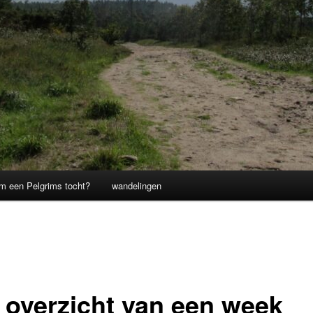
m een Pelgrims tocht?
wandelingen
 overzicht van een week