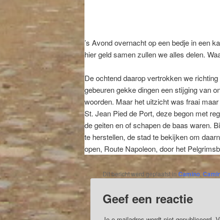
’s Avond overnacht op een bedje in een k
hier geld samen zullen we alles delen. Wa
De ochtend daarop vertrokken we richting 
gebeuren gekke dingen een stijging van o
woorden. Maar het uitzicht was fraai maa
St. Jean Pied de Port, deze begon met rege
de geiten en of schapen de baas waren. Bij
te herstellen, de stad te bekijken om daa
open, Route Napoleon, door het Pelgrims
Dit bericht werd geplaatst in
Camino
,
Camin
Geef een reactie
Je e-mailadres wordt niet gepubliceerd.
V