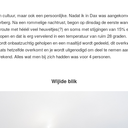
 cultuur, maar ook een persoonlijke. Nadat ik in Dax was aangekom
herberg. Na een rommelige nachtrust, begon op dinsdag de eerste wan
route met hééél veel heuveltjes(?) en soms met stijgingen van 15% e
rlopen en dat is erg vervelend in een temperatuur van ruim 28 grade
rdt onbaatzuchtig geholpen en een maaltijd wordt gedeeld, dit over
ats hetzelfde overkomt en je wordt uitgenodigd om deel te nemen aan 
rekend. Alles wat men bij zich hadden was voor 4 personen.
Wijide blik