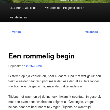
Hoofdmenu
Opa René, wie is dat.
Waarom een Pelgrims tocht?
wandelingen
Bericht
←
Vorige
Volgende
→
navigatie
Een rommelig begin
Geplaatst op
2026-05-28
Gisteren op tijd vertrokken, naar ik dacht. Had met wat geluk een
treintje eerder naar Schiphol maar dat was dan alles. Iets langer
wachten was de gedachte, maar dat pakte anders uit.
Tijdens het wachten bij de incheck, kwam ik spontaan in gesprek
met een even eens wachtende pelgrim uit Groningen, vergat
helaas haar om haar naam te vragen. Tijdens de wachttijd