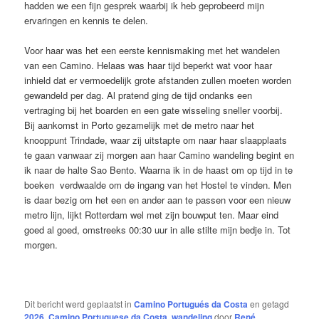
hadden we een fijn gesprek waarbij ik heb geprobeerd mijn
ervaringen en kennis te delen.
Voor haar was het een eerste kennismaking met het wandelen
van een Camino. Helaas was haar tijd beperkt wat voor haar
inhield dat er vermoedelijk grote afstanden zullen moeten worden
gewandeld per dag. Al pratend ging de tijd ondanks een
vertraging bij het boarden en een gate wisseling sneller voorbij.
Bij aankomst in Porto gezamelijk met de metro naar het
knooppunt Trindade, waar zij uitstapte om naar haar slaapplaats
te gaan vanwaar zij morgen aan haar Camino wandeling begint en
ik naar de halte Sao Bento. Waarna ik in de haast om op tijd in te
boeken verdwaalde om de ingang van het Hostel te vinden. Men
is daar bezig om het een en ander aan te passen voor een nieuw
metro lijn, lijkt Rotterdam wel met zijn bouwput ten. Maar eind
goed al goed, omstreeks 00:30 uur in alle stilte mijn bedje in. Tot
morgen.
Dit bericht werd geplaatst in
Camino Portugués da Costa
en getagd
2026
,
Camino Portuguese da Costa
,
wandeling
door
René
.