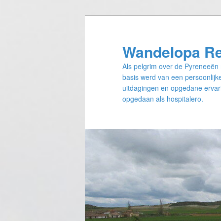
Spring
naar
de
Wandelopa R
primaire
Als pelgrim over de Pyreneeën 
inhoud
basis werd van een persoonlijke
uitdagingen en opgedane ervari
opgedaan als hospitalero.