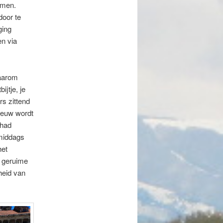
omen.
door te
ging
en via
waarom
jtje, je
rs zittend
ieuw wordt
 had
 middags
het
n geruime
heid van