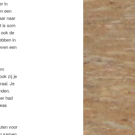
r in
en een
aar naar
at is som
r ook de
ebben in
 even een
uim
ok zij je
raal. Je
nden.
eer had
 was
uten voor
aan samen