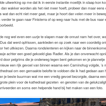
de uitwerking op me dat ik in eerste instantie moeilijk in slaap kon k
 dan wakker worden als het niet meer hoeft, probeer dan maar eens 
ts wat dan echt niet meer gaat, maar je hoort dan velen meer in bewe
erder te gaan naar Finisterra of op weg naar huis met de bus naar 
voorbeeld.
rde nog wel even een uurje te slapen maar de onrust nam het over, 
Dus dat werd opfrissen, aankleden en op zoek naar een coordelig ontbi
or het uitkiezen. Daarna rondslenteren en kijken naar de binnenkome
asje achter een goed gekoeld glas Radler. Als je dan onverwacht opn
erd door pelgrims die je onderweg tegen bent gekomen en je plannetje
pnieuw een rijk gevoel van binnen waarna een Caminohug volgde, ’s
thedraal om een gemaakte belofte te voldoen die ik had gedaan aan 
van je beste buurman wat me een vredig gevoel bezorgde, daarna ee
t grote plein voor de kathedraal gezeten en genoten van de gelukzalig
arriveerden en soms een helpende hand bij het maken van een foto.