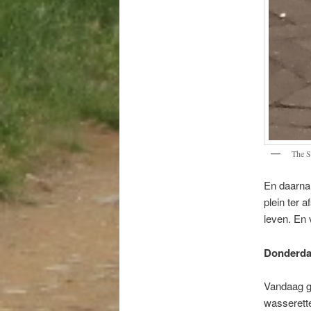
The S
En daarna 
plein ter 
leven. En 
Donderdag
Vandaag ge
wasserette