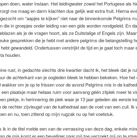
en doen, water inslaan. Het leidingwater zowel het Portugese als hie
orgt me maag en darm klachten dus gelijk wat extra fruit. Hierna ev
pgezocht om “aapjes te kijken” niet naar de binnenkomde Pelgrims m
en die in groepjes onder leiding van een gids worden rondgeleid. En d
eblazen als je de vragen hoort, als ze Duitstalige of Engels zijn. Maa
leuke gesprekken die je hebt met andere pelgrims die belangstelling h
 hebt gewandeld. Ondertussen verstrijkt de tijd en je gaat toch maar
sta houden.
ine rust, in gedachte slechts drie kwartier dacht ik, het bleek dat je r
uur de achterkant van je oogleden bleek te hebben bekeken. Hoe het o
d wakker om je op te frissen voor de avond Pelgrims mis in de kathed
 een plaatsje maar helaas ruim voor aanvang géén zitplek meer te vi
en plekje, in herinnering de plek waar je 13 jaar geleden als eerste k
n de rechter zijvleugel van de kathedraal aan de voet van een zuil. Ik
oen en nu, toen zittend op mijn rugzak nu op het voetstuk.
 ik in de titel melde een van de verrassing van deze dag, enkele min
n de mis komt er een beveiliger naar mij toe verzoekt mij op te st