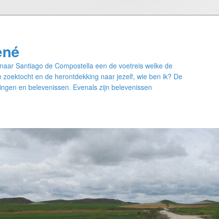
ené
naar Santiago de Compostella een de voetreis welke de
 zoektocht en de herontdekking naar jezelf, wie ben ik? De
ngen en belevenissen. Evenals zijn belevenissen