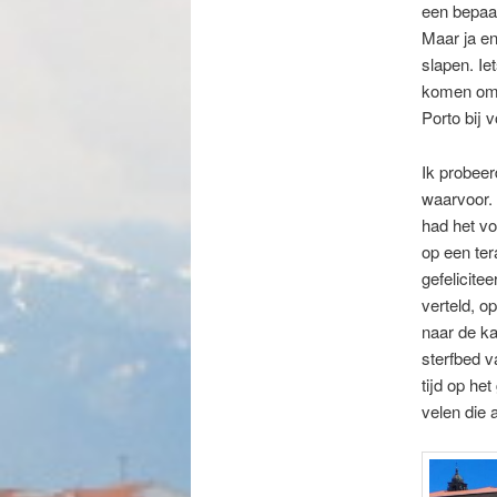
een bepaal
Maar ja en
slapen. Ie
komen om v
Porto bij 
Ik probee
waarvoor. 
had het vo
op een ter
gefelicite
verteld, o
naar de ka
sterfbed 
tijd op he
velen die 