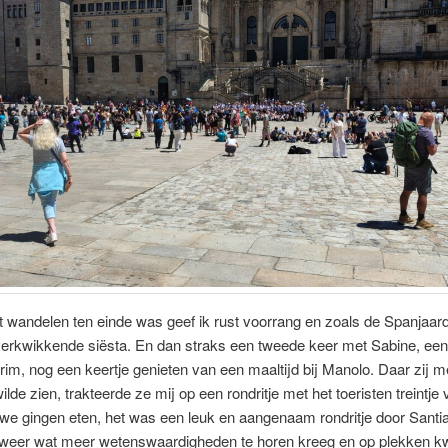
 wandelen ten einde was geef ik rust voorrang en zoals de Spanjaarde
verkwikkende siësta. En dan straks een tweede keer met Sabine, een
im, nog een keertje genieten van een maaltijd bij Manolo. Daar zij 
ilde zien, trakteerde ze mij op een rondritje met het toeristen treintje 
 we gingen eten, het was een leuk en aangenaam rondritje door Santi
k weer wat meer wetenswaardigheden te horen kreeg en op plekken k