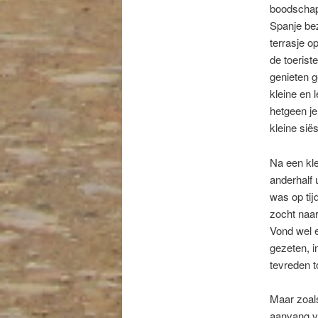
boodschapp
Spanje bez
terrasje o
de toerist
genieten g
kleine en 
hetgeen je
kleine sië
Na een kle
anderhalf 
was op tij
zocht naar
Vond wel e
gezeten, i
tevreden t
Maar zoals
aanvang va