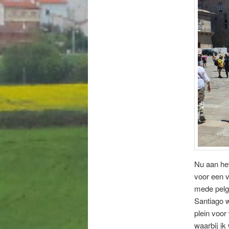
Nu aan het
voor een 
mede pelgr
Santiago w
plein voor
waarbij i