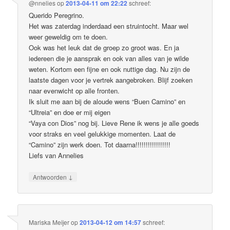
@nnelies
op
2013-04-11 om 22:22
schreef:
Querido Peregrino.
Het was zaterdag inderdaad een struintocht. Maar wel
weer geweldig om te doen.
Ook was het leuk dat de groep zo groot was. En ja
iedereen die je aansprak en ook van alles van je wilde
weten. Kortom een fijne en ook nuttige dag. Nu zijn de
laatste dagen voor je vertrek aangebroken. Blijf zoeken
naar evenwicht op alle fronten.
Ik sluit me aan bij de aloude wens “Buen Camino” en
“Ultreia” en doe er mij eigen
“Vaya con Dios” nog bij. Lieve Rene ik wens je alle goeds
voor straks en veel gelukkige momenten. Laat de
“Camino” zijn werk doen. Tot daarna!!!!!!!!!!!!!!!!!
Liefs van Annelies
↓
Antwoorden
Mariska Meijer
op
2013-04-12 om 14:57
schreef: