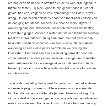
om nog even de benen te strekken en de nu werkelijk ingepakte
rugzak te testen. Hij bleek goed te zijn gepakt daar ik niet het
gevoel had een, volgens de vele opmerkingen te zware, rugzak
droeg. De dag begon enigszins chaotisch maar naar verloop van
de dag ging het steeds soepeler. De door de regio uitgezette
wandeling ging door historisch Gorinchem alvorens we richting
Loevestein gingen. Zonder te weten dat we een kleine tussenstop
maakten in
Woudrichem en bij aankomst met het gezelschap
belandde tussen de opnames van een tv-serie. Na een kleine
wandeling en een kleine pauze vertrokken we richting slot
Loevestein. Hier werd een flinke wandeling gemaakt door het
struin gebied en andere paden, waar we na enige uren wandelen
weer terugkeerden bij de aanlegsteiger van de veerboot. In de
tussentijd hadden we ook tijdens de wandeling onszelf voorzien
van de boterham.
Tijdens de wandeling had je veel tijd gehad om met bekende en
onbekende pelgrims kennis uit te wisselen voor de komende
tocht en die vragen te stellen die je graag beantwoord zag. Elk
van ons deelde zijn ervaringen en gaf je goede raad en adviezen
mee voor onderweg. Na de aankomst in Gorinchem werd er nog