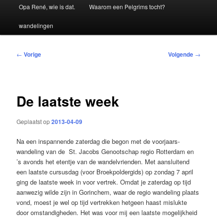
Hoofdmenu
Opa René, wie is dat.
Waarom een Pelgrims tocht?
wandelingen
Bericht
←
Vorige
Volgende
→
navigatie
De laatste week
Geplaatst op
2013-04-09
Na een inspannende zaterdag die begon met de voorjaars-
wandeling van de St. Jacobs Genootschap regio Rotterdam en
’s avonds het etentje van de wandelvrienden. Met aansluitend
een laatste cursusdag (voor Broekpoldergids) op zondag 7 april
ging de laatste week in voor vertrek. Omdat je zaterdag op tijd
aanwezig wilde zijn in Gorinchem, waar de regio wandeling plaats
vond, moest je wel op tijd vertrekken hetgeen haast mislukte
door omstandigheden. Het was voor mij een laatste mogelijkheid