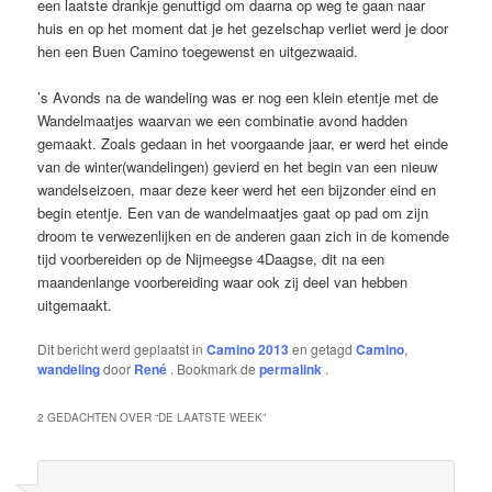
een laatste drankje genuttigd om daarna op weg te gaan naar
huis en op het moment dat je het gezelschap verliet werd je door
hen een Buen Camino toegewenst en uitgezwaaid.
’s Avonds na de wandeling was er nog een klein etentje met de
Wandelmaatjes waarvan we een combinatie avond hadden
gemaakt. Zoals gedaan in het voorgaande jaar, er werd het einde
van de winter(wandelingen) gevierd en het begin van een nieuw
wandelseizoen, maar deze keer werd het een bijzonder eind en
begin etentje. Een van de wandelmaatjes gaat op pad om zijn
droom te verwezenlijken en de anderen gaan zich in de komende
tijd voorbereiden op de Nijmeegse 4Daagse, dit na een
maandenlange voorbereiding waar ook zij deel van hebben
uitgemaakt.
Dit bericht werd geplaatst in
Camino 2013
en getagd
Camino
,
wandeling
door
René
. Bookmark de
permalink
.
2 GEDACHTEN OVER “
DE LAATSTE WEEK
”