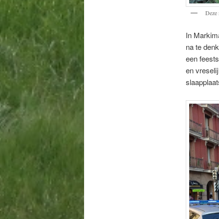
Deze 
In Markima
na te denk
een feests
en vreseli
slaapplaat