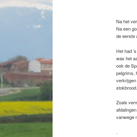
Na het ver
Na een goe
de eerste 
Het had ’s
was het a
ook de Spa
pelgrims,
verkrijgen
stokbrood
Zoals verm
afdalingen
vanwege m
.