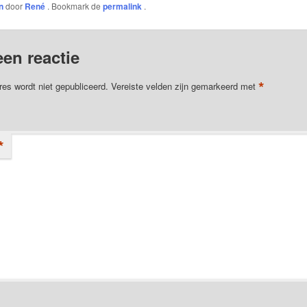
n
door
René
. Bookmark de
permalink
.
een reactie
*
res wordt niet gepubliceerd.
Vereiste velden zijn gemarkeerd met
*