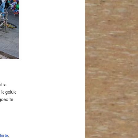
xtra
 ik geluk
goed te
Norte
,