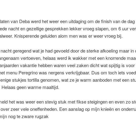
laten van Deba werd het weer een uitdaging om de finish van de dag 
de nacht en gezellige gesprekken lekker vroeg slapen, om 6 uur ve
alweer. Knisperende geluiden alom men was er weer vroeg bij.
 nacht geregend wat je had gevoeld door de sterke afkoeling maar in
angenaam vertoeven, helaas werd ik wakker met een knorrende maa
njaarden vakantie hebben waren veel zaken dicht wat spijtig is voor
 het menu Peregrino was nergens verkrijgbaar. Dus om toch iets voe
 enige stukjes tortilla genomen, wat ze je warm aanboden met een st
. Helaas geen warme maaltijd.
eld het was weer een stevig stuk met fikse steigingen en even zo s
 over zeer vele oneffenheden. Een aanslag op mijn knieën en onderr
ijn nog te zware rugzak