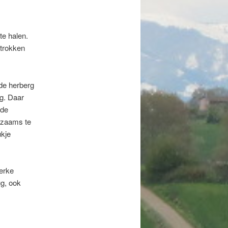
te halen.
rtrokken
 de herberg
g. Daar
 de
dzaams te
ukje
terke
ug, ook