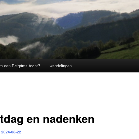
m een Pelgrims tocht?
wandelingen
tdag en nadenken
p
2024-08-22