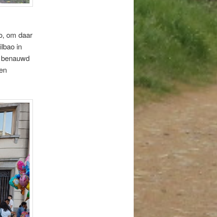
ao, om daar
lbao in
er benauwd
een