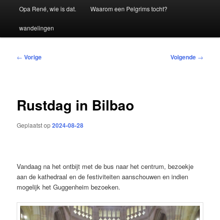
Hoofdmenu
Opa René, wie is dat.
Waarom een Pelgrims tocht?
wandelingen
Bericht
←
Vorige
Volgende
→
navigatie
Rustdag in Bilbao
Geplaatst op
2024-08-28
Vandaag na het ontbijt met de bus naar het centrum, bezoekje
aan de kathedraal en de festiviteiten aanschouwen en indien
mogelijk het Guggenheim bezoeken.