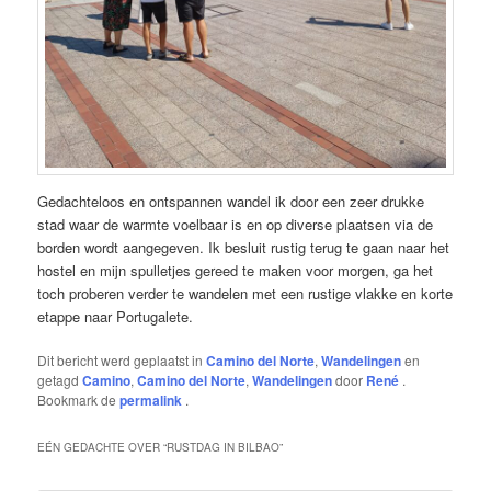
Gedachteloos en ontspannen wandel ik door een zeer drukke
stad waar de warmte voelbaar is en op diverse plaatsen via de
borden wordt aangegeven. Ik besluit rustig terug te gaan naar het
hostel en mijn spulletjes gereed te maken voor morgen, ga het
toch proberen verder te wandelen met een rustige vlakke en korte
etappe naar Portugalete.
Dit bericht werd geplaatst in
Camino del Norte
,
Wandelingen
en
getagd
Camino
,
Camino del Norte
,
Wandelingen
door
René
.
Bookmark de
permalink
.
EÉN GEDACHTE OVER “
RUSTDAG IN BILBAO
”