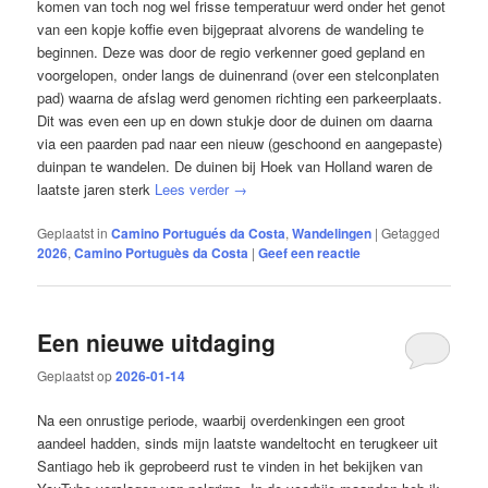
komen van toch nog wel frisse temperatuur werd onder het genot
van een kopje koffie even bijgepraat alvorens de wandeling te
beginnen. Deze was door de regio verkenner goed gepland en
voorgelopen, onder langs de duinenrand (over een stelconplaten
pad) waarna de afslag werd genomen richting een parkeerplaats.
Dit was even een up en down stukje door de duinen om daarna
via een paarden pad naar een nieuw (geschoond en aangepaste)
duinpan te wandelen. De duinen bij Hoek van Holland waren de
laatste jaren sterk
Lees verder
→
Geplaatst in
Camino Portugués da Costa
,
Wandelingen
|
Getagged
2026
,
Camino Portuguès da Costa
|
Geef een reactie
Een nieuwe uitdaging
Geplaatst op
2026-01-14
Na een onrustige periode, waarbij overdenkingen een groot
aandeel hadden, sinds mijn laatste wandeltocht en terugkeer uit
Santiago heb ik geprobeerd rust te vinden in het bekijken van