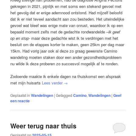
gekregen in 2021, pijnlijk en met soms een stekend gevoel met
het gevolg dat er enige ademnood ontstond. Had mijzelf beloofd
dat ik er niet teveel aandacht aan zou besteden. Het uiteindelijke
gevoel wat bleef was enige mate van onrust, waardoor ik op een
bepaald moment zelfs met de gedachte rondwandelde –
ik geef
op en stop-
maar deze gedachte wist ik te verdringen met het
besluit om de etappes korter te maken, geen 25km per dag maar
15km. Had vorig jaar ook al deze zo graag gewenste Camino
wandeling moeten staken door een ander gezondheidsprobleem
nu wilde ik deze proberen zo succesvol mogelijk af te ronden.
Zodoende maakte ik enkele dagen na thuiskomst een afspraak
met mijn huisarts
Lees verder
→
Geplaatst in
Wandelingen
|
Getagged
Camino
,
Wandelingen
|
Geef
een reactie
Weer terug naar thuis
Geplaatst op
2025-05-15