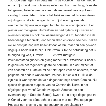
YouTube verslagen van pelgrims. In de voorbije maanden heb ik
er na mijn thuiskomst diverse gezien van kort naar lang, ik miste
het gevoel, beleving en de sfeer, als een enkel verslag of een
verslag in vele delen. Tijdens het bekijken en beluisteren vielen
mij dingen op die ik heb gemist in mijn beleving evenals
waarneming tijdens mijn eigen tochten in de voorbije jaren. Het
plezier wat menigeen uitstraalden en had tijdens zijn rusten en
overnachtingen als ook die waarnemingen die zij toonden via de
hedendaagse techniek, vlog technieken en drone beelden. Zaken
welke destijds nog niet beschikbaar waren, maar nu een gewoon
dagelijks beeld lijkt te zijn. Ook kwam ik tot de ontdekking dat ik
te ongedurig was, ik wilde …….. en wat rustigere
levensomstandigheden en graag mezelf zijn. Waardoor ik naar nu
is gebleken het tegenover gestelde bereikte, ik sloot mijzelf af
van anderen en ik stelde mijzelf niet open voor de anderen, mede
pelgrims en andere wandelaars, zo ben ik niet wist ik, ik wilde
zijn die ik was tijdens de vele dagen van mijn eerste Camino. Nu,
tijdens de gelopen etappes van de Camino del Norte in het
afgelopen jaar vanaf Oviedo (vliegveld Asturias en een
overnachting In Soto del Barco), kwam ik na enige dagen pas in
A Caridá voor het éérst echt in contact met een Franse pelgrim.
Het was een slechts vluchtig gesprek in een plaatselijk