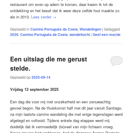
restaurant om even op adem te komen, daar kwam ik tot de
ontdekking en het besef dat ik weer deze zelfde fout maakte zo
als in 2013.
Lees verder
→
Geplaatst in
Camino Portugués da Costa
,
Wandelingen
|
Getagged
2026
,
Camino Portuguès da Costa
,
wandeltocht
|
Geef een reactie
Een uitslag die me gerust
stelde.
Geplaatst op
2025-09-14
Vrijdag 12 september 2025
Een dag die voor mij met onzekerheid en een zenuwachtig
gevoel begon. Na de thuiskomst half mei dit jaar vanuit Santiago,
na mijn laatste camino wandeling die met enige tegenslagen werd
afgelegd en voltooid. Tijdens enkele dag etappes werd mij
duidelijk dat ik vermoedelijk (te)veel van mijn lichaam vroeg.
Kreeg stevige hart problemen, had de diagnose Angina Pectoris