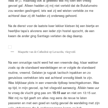
Was er j.l. maandag ook al geweest wat mij toen een vredig
gevoel gaf. Alleen hadden zij mij niet verteld dat de Butafumeiro
zou worden geslingerd, iets wat zij wel wisten vertelde ze me
achteraf daar zij dit hadden zij onderweg gehoord.
Na de dienst voor de laatste keer lekker kletsen bij een biertje en
heerlijke tapa’s alvorens een ieder zijn hostel opzocht, de een
kwam de ander ging Santiago verlaten de dag daarop.
Maquette van de Cathedral op Lavacolla, vliegveld.
Na een onrustige nacht werd het een vreemde dag, klaar wakker
zoals op de standaard wandeldagen en er volgde de standaard
routine, vreemd. Gelaten je rugzak tactisch inpakken en zo
geruisloos vertrekken iets wat achteraf onnodig bleek te zijn.
Was blijkbaar plots in een vreemde tijdloep terechtgekomen. Was
op tijd, in mijn gevoel, op het vliegveld aanwezig. Alléén twee uur
te vroeg de vlucht ging pas om
15:15 uur
en niet om 13:15 uur.
Wat mij nu tijd geeft om alles nog eens de revue te laten
passeren en met een goed en rustig gevoel de wandeling met zijn
vele uitdagingen die ik onderweg tegen kwam en heb