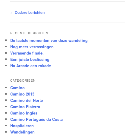
Bericht
←
Oudere berichten
navigatie
RECENTE BERICHTEN
De laatste momenten van deze wandeling
Nog meer verrassingen
Verrasende finale.
Een juiste beslissing
Na Arcade een rokade
CATEGORIEËN
Camino
Camino 2013
Camino del Norte
Camino Fisterra
Camino Inglès
Camino Portugués da Costa
Hospitaleren
Wandelingen