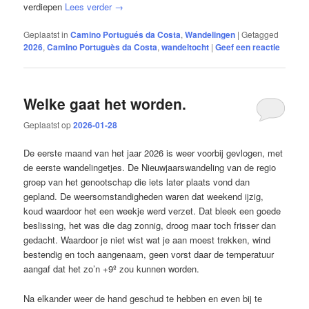
verdiepen
Lees verder
→
Geplaatst in
Camino Portugués da Costa
,
Wandelingen
|
Getagged
2026
,
Camino Portuguès da Costa
,
wandeltocht
|
Geef een reactie
Welke gaat het worden.
Geplaatst op
2026-01-28
De eerste maand van het jaar 2026 is weer voorbij gevlogen, met
de eerste wandelingetjes. De Nieuwjaarswandeling van de regio
groep van het genootschap die iets later plaats vond dan
gepland. De weersomstandigheden waren dat weekend ijzig,
koud waardoor het een weekje werd verzet. Dat bleek een goede
beslissing, het was die dag zonnig, droog maar toch frisser dan
gedacht. Waardoor je niet wist wat je aan moest trekken, wind
bestendig en toch aangenaam, geen vorst daar de temperatuur
aangaf dat het zo’n +9º zou kunnen worden.
Na elkander weer de hand geschud te hebben en even bij te