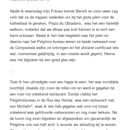
Nadat ik woensdag mijn Franse kennis Benoît en zoon weer zag
vóór dat ze de trappen naderden om bij het grote plein voor de
kathedraal te geraken, Praza do Obradoiro, was het een hartelijk
welkom, ondanks dat we elkaar pas kort kennen is er toch een
band ontstaan. Nadat ik hen heb begeleid naar het plein en
daarna naar het Pelgrims bureau waren ze beide verbaasd over
de Compostela welke ze ontvingen en het afstand certificaat iets
wat, momenteel gelijktijdig, in een moeite wordt geprint. Hierna
was het bijpraten bij een goed glas wijn.
Toen ik hen uitnodigde voor een hapje te eten, het was inmiddels
lunchtijd, draaide zijn zoon de rollen om en werd er gegeten bij
een voor mij onbekend restaurant. Eentje vlakbij het
Pelgrimsbureau in de Rúa das Hortas, was een restaurant met
een Michelin
*
, waar ik iets heb gegeten wat voor mij totaal
onbekend was gefrituurde varkensoren en nog meer lekkers. Na
de lunch nog even bijpraten en afgesproken om gezamenlijk de
Pelgrims mis van half acht ’s avonds als afsluiting bij te wonen.