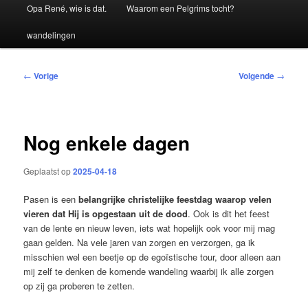
Hoofdmenu
Opa René, wie is dat.
Waarom een Pelgrims tocht?
wandelingen
Bericht
←
Vorige
Volgende
→
navigatie
Nog enkele dagen
Geplaatst op
2025-04-18
Pasen is een
belangrijke christelijke feestdag waarop velen
vieren dat Hij is opgestaan uit de dood
. Ook is dit het feest
van de lente en nieuw leven, iets wat hopelijk ook voor mij mag
gaan gelden. Na vele jaren van zorgen en verzorgen, ga ik
misschien wel een beetje op de egoïstische tour, door alleen aan
mij zelf te denken de komende wandeling waarbij ik alle zorgen
op zij ga proberen te zetten.