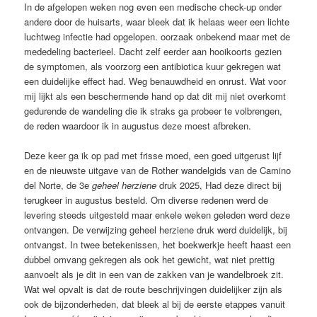
In de afgelopen weken nog even een medische check-up onder
andere door de huisarts, waar bleek dat ik helaas weer een lichte
luchtweg infectie had opgelopen. oorzaak onbekend maar met de
mededeling bacterieel. Dacht zelf eerder aan hooikoorts gezien
de symptomen, als voorzorg een antibiotica kuur gekregen wat
een duidelijke effect had. Weg benauwdheid en onrust. Wat voor
mij lijkt als een beschermende hand op dat dit mij niet overkomt
gedurende de wandeling die ik straks ga probeer te volbrengen,
de reden waardoor ik in augustus deze moest afbreken.
Deze keer ga ik op pad met frisse moed, een goed uitgerust lijf
en de nieuwste uitgave van de Rother wandelgids van de Camino
del Norte, de 3e
geheel herziene
druk 2025, Had deze direct bij
terugkeer in augustus besteld. Om diverse redenen werd de
levering steeds uitgesteld maar enkele weken geleden werd deze
ontvangen. De verwijzing geheel herziene druk werd duidelijk, bij
ontvangst. In twee betekenissen, het boekwerkje heeft haast een
dubbel omvang gekregen als ook het gewicht, wat niet prettig
aanvoelt als je dit in een van de zakken van je wandelbroek zit.
Wat wel opvalt is dat de route beschrijvingen duidelijker zijn als
ook de bijzonderheden, dat bleek al bij de eerste etappes vanuit