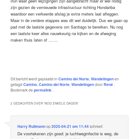
Irun waar
géén
wijzigingen zijn aangebracht maar er wel nodig
zijn gezien de vernieuwde infrastructuur richting Hondariba
waardoor een verkeerde afslag je extra meters laat afleggen.
Maar in de verdere etappes was dit wel duidelijk. Dus we gaan op
pad met de laatste gegevens om Santiago te bereiken. Nu nog
een laatste keer alles nauwkeurig na kijken en de afweging
maken thuis laten of …….
Dit bericht werd geplaatst in
Camino del Norte
,
Wandelingen
en
getagd
Camino
,
Camino del Norte
,
Wandelingen
door
René
.
Bookmark de
permalink
.
2 GEDACHTEN OVER “
NOG ENKELE DAGEN
”
Harry Rullmann
op
2025-04-21 om 11:44
schreef:
De voortekenen zijn goed: je luchtweginfectie is weg, de