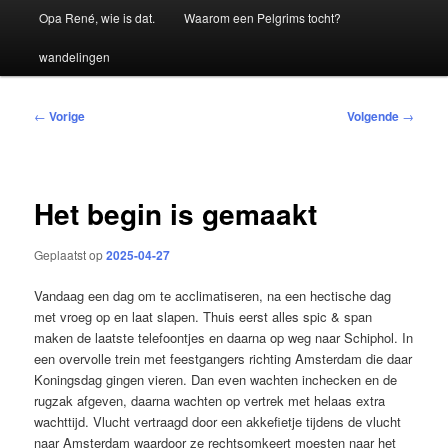
Hoofdmenu
Opa René, wie is dat.
Waarom een Pelgrims tocht?
wandelingen
Bericht
←
Vorige
Volgende
→
navigatie
Het begin is gemaakt
Geplaatst op
2025-04-27
Vandaag een dag om te acclimatiseren, na een hectische dag
met vroeg op en laat slapen. Thuis eerst alles spic & span
maken de laatste telefoontjes en daarna op weg naar Schiphol. In
een overvolle trein met feestgangers richting Amsterdam die daar
Koningsdag gingen vieren. Dan even wachten inchecken en de
rugzak afgeven, daarna wachten op vertrek met helaas extra
wachttijd. Vlucht vertraagd door een akkefietje tijdens de vlucht
naar Amsterdam waardoor ze rechtsomkeert moesten naar het