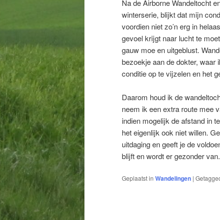
Na de Airborne Wandeltocht e
winterserie, blijkt dat mijn con
voordien niet zo’n erg in helaa
gevoel krijgt naar lucht te moe
gauw moe en uitgeblust. Wandel
bezoekje aan de dokter, waar 
conditie op te vijzelen en het 
Daarom houd ik de wandeltocht
neem ik een extra route mee v
indien mogelijk de afstand in t
het eigenlijk ook niet willen. 
uitdaging en geeft je de voldoe
blijft en wordt er gezonder van.
Geplaatst in
Wandelingen
|
Getagge