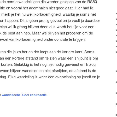
n de eerste wandelingen die werden gelopen van de RS80
ditie en vooral het ademhalen niet goed gaat. Hier had ik
s merk je het nu wel, kortademigheid, waarbij je soms het
ten happen. Dit is geen prettig gevoel en je voelt je daardoor
en wil ik graag blijven doen dus wordt het tijd voor een
ik de pest aan heb. Maar we blijven het proberen om de
gevoel van kortademigheid onder controle te krijgen.
en die je zo her en der loopt aan de kortere kant. Soms
an een kortere afstand om te zien waar een snijpunt is om
e korten. Gelukkig is het nog niet nodig geweest en ik zou
Gewoon blijven wandelen en niet afsnijden, de afstand is de
ning. Elke wandeling is weer een overwinning op jezelf en je
d
wandeltocht
|
Geef een reactie