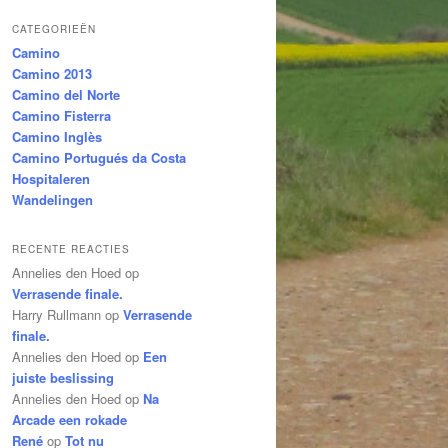
CATEGORIEËN
Camino
Camino 2013
Camino del Norte
Camino Fisterra
Camino Inglès
Camino Portugués da Costa
Hospitaleren
Wandelingen
RECENTE REACTIES
Annelies den Hoed
op
Verrasende finale.
Harry Rullmann
op
Verrasende
finale.
Annelies den Hoed
op
Een
juiste beslissing
Annelies den Hoed
op
Na
Arcade een rokade
René
op
Tot nu