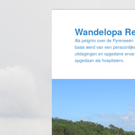
Spring
Spring
naar
naar
de
de
Wandelopa R
primaire
secundaire
Als pelgrim over de Pyreneeën 
inhoud
inhoud
basis werd van een persoonlijke
uitdagingen en opgedane ervari
opgedaan als hospitalero.