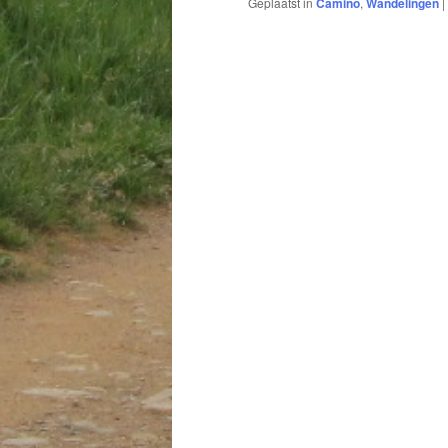
Geplaatst in
Camino
,
Wandelingen
|