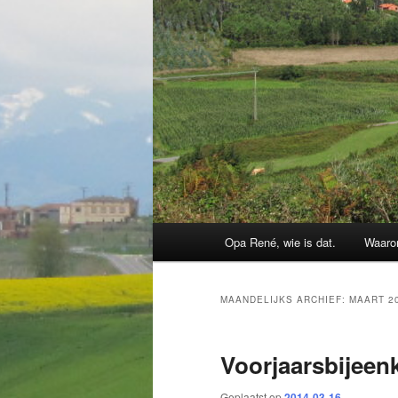
Hoofdmenu
Opa René, wie is dat.
Waaro
MAANDELIJKS ARCHIEF:
MAART 2
Voorjaarsbijee
Geplaatst op
2014-03-16