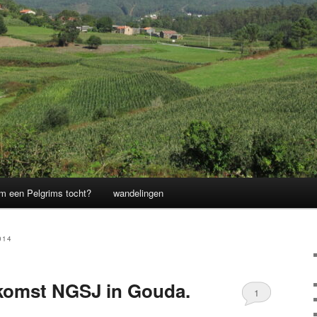
m een Pelgrims tocht?
wandelingen
014
nkomst NGSJ in Gouda.
1