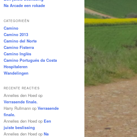
Na Arcade een rokade
CATEGORIEËN
Camino
Camino 2013
Camino del Norte
Camino Fisterra
Camino Inglès
Camino Portugués da Costa
Hospitaleren
Wandelingen
RECENTE REACTIES
Annelies den Hoed
op
Verrasende finale.
Harry Rullmann
op
Verrasende
finale.
Annelies den Hoed
op
Een
juiste beslissing
Annelies den Hoed
op
Na