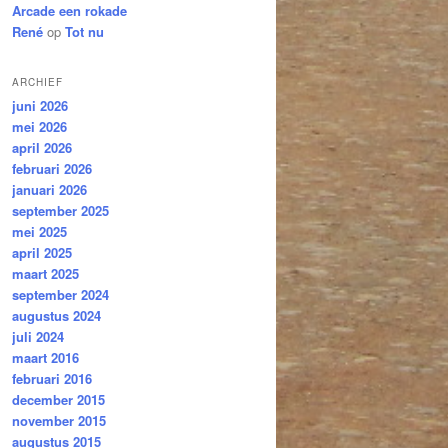
Arcade een rokade
René
op
Tot nu
ARCHIEF
juni 2026
mei 2026
april 2026
februari 2026
januari 2026
september 2025
mei 2025
april 2025
maart 2025
september 2024
augustus 2024
juli 2024
maart 2016
februari 2016
december 2015
november 2015
augustus 2015