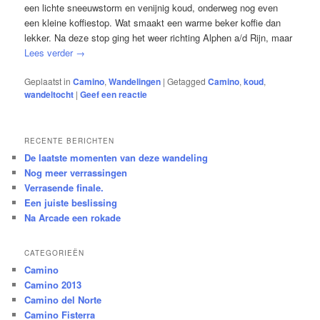
een lichte sneeuwstorm en venijnig koud, onderweg nog even
een kleine koffiestop. Wat smaakt een warme beker koffie dan
lekker. Na deze stop ging het weer richting Alphen a/d Rijn, maar
Lees verder
→
Geplaatst in
Camino
,
Wandelingen
|
Getagged
Camino
,
koud
,
wandeltocht
|
Geef een reactie
RECENTE BERICHTEN
De laatste momenten van deze wandeling
Nog meer verrassingen
Verrasende finale.
Een juiste beslissing
Na Arcade een rokade
CATEGORIEËN
Camino
Camino 2013
Camino del Norte
Camino Fisterra